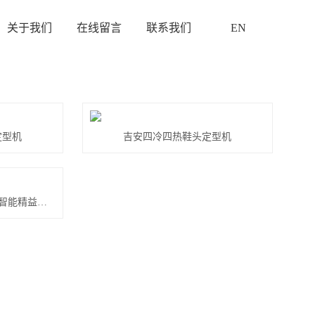
关于我们
在线留言
联系我们
EN
定型机
吉安四冷四热鞋头定型机
吉安双冷双热鞋头定型机（智能精益型）