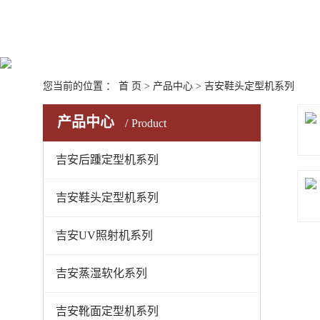
您当前的位置 ：
首 页
>
产品中心
>
吉安鞋头定型机系列
产品中心
Product
吉安后踵定型机系列
吉安鞋头定型机系列
吉安UV照射机系列
吉安蒸湿软化系列
吉安靴面定型机系列